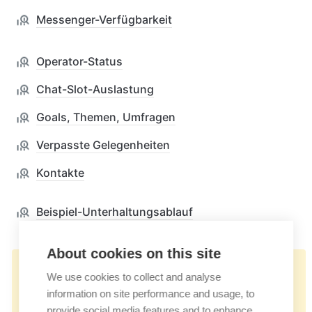
Messenger-Verfügbarkeit
Operator-Status
Chat-Slot-Auslastung
Goals, Themen, Umfragen
Verpasste Gelegenheiten
Kontakte
Beispiel-Unterhaltungsablauf
About cookies on this site
👉🏻
We use cookies to collect and analyse
https://docs.userlike.com/features/analytic
information on site performance and usage, to
s
provide social media features and to enhance