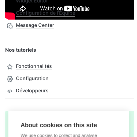
Widget Editor
Configuration de l’Équipe
Message Center
Nos tutoriels
Fonctionnalités
Configuration
Développeurs
Read in English: 
https://docs.lime-
💡
About cookies on this site
connect.com/
We use cookies to collect and analyse