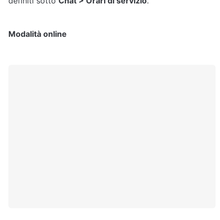
definiti sotto 
Chat > Orari di servizio
.
Modalità online