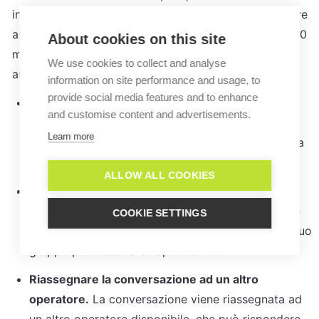
inizia o riprende una conversazione mentre l'operatore 
assegnato non è disponibile. Definisci un tempo tra 30 
About cookies on this site
minuti e 48 ore dopo il quale viene attivata 
We use cookies to collect and analyse
automaticamente una delle seguenti azioni:
information on site performance and usage, to
provide social media features and to enhance
Disattivato.
 Nessuna azione automatica viene 
and customise content and advertisements.
intrapresa per prevenire l'inattività nelle 
Learn more
conversazioni aperte che non ricevono risposta da 
un operatore per un tempo più lungo.
ALLOW ALL COOKIES
Disassegnare e spostare la conversazione 
nell’Inbox.
 La conversazione viene disassegnata e 
COOKIE SETTINGS
spostata nell’Inbox, dove qualsiasi operatore del tuo 
gruppo può vederla e rispondervi.
Riassegnare la conversazione ad un altro 
operatore.
 La conversazione viene riassegnata ad 
un altro operatore disponibile, che può rispondere 