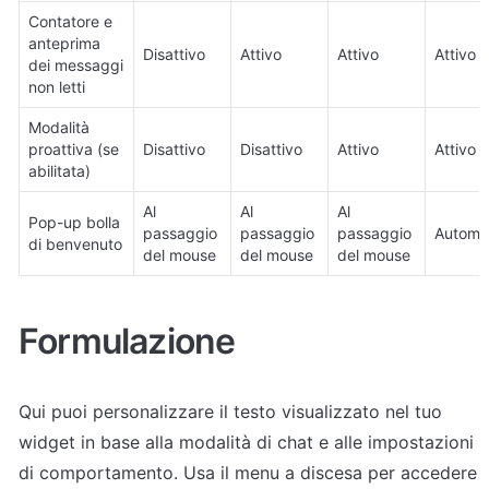
Contatore e 
anteprima 
Disattivo
Attivo
Attivo
Attivo
dei messaggi 
non letti
Modalità 
proattiva (se 
Disattivo
Disattivo
Attivo
Attivo
abilitata)
Al 
Al 
Al 
Pop-up bolla 
passaggio 
passaggio 
passaggio 
Automa
di benvenuto
del mouse
del mouse
del mouse
Formulazione
Qui puoi personalizzare il testo visualizzato nel tuo 
widget in base alla modalità di chat e alle impostazioni 
di comportamento. Usa il menu a discesa per accedere 