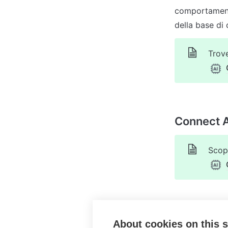
comportamento
Trove
Scopr
About cookies on this s
AI Automa