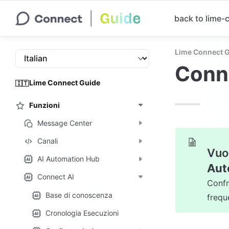
back to lime
Lime Connect 
Conn
Lime Connect Guide
🇮🇹
Funzioni
Message Center
Canali
Vuoi
AI Automation Hub
Aut
Connect AI
Confr
Base di conoscenza
freque
Cronologia Esecuzioni