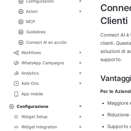
Configurazioni
Connect
Azioni
Clienti
MCP
Guidelines
Connect AI è 
Connect AI en acción
clienti. Ques
soluzioni di a
Workflows
supporto.
WhatsApp Campaigns
Analytics
Vantaggi
Add-Ons
Per le Aziend
App mobile
Maggiore e
Configurazione
Riduzione 
Widget Setup
Supporto c
Widget Integration