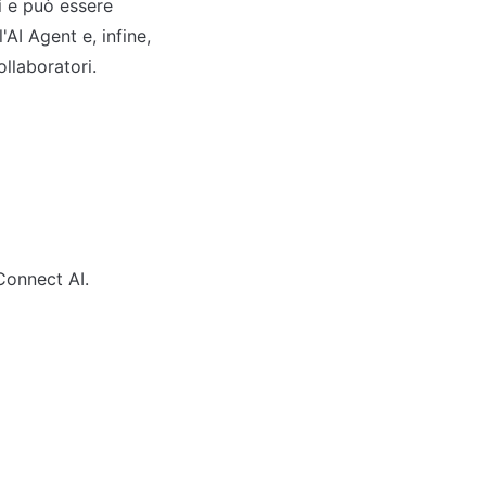
 e può essere 
AI Agent e, infine, 
ollaboratori.
onnect AI. 