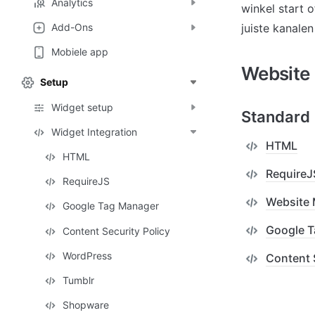
Analytics
winkel start o
juiste kanalen
Add-Ons
Mobiele app
Website
Setup
Widget setup
Standard
Widget Integration
HTML
HTML
RequireJ
RequireJS
Website
Google Tag Manager
Google 
Content Security Policy
WordPress
Content 
Tumblr
Shopware