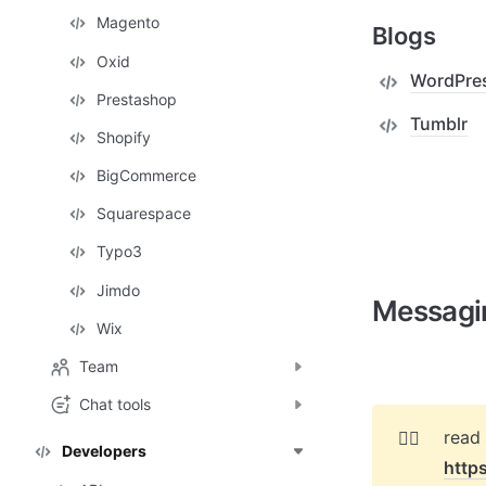
Magento
Blogs
Oxid
WordPre
Prestashop
Tumblr
Shopify
BigCommerce
Squarespace
Typo3
Jimdo
Messagi
Wix
Team
Chat tools
👉🏻
Developers
http