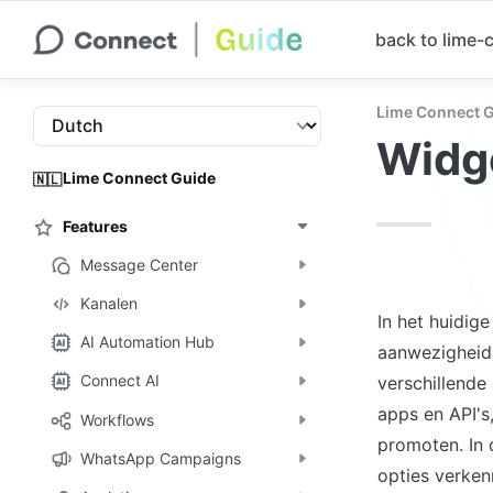
back to lime
Lime Connect 
Widge
Lime Connect Guide
🇳🇱
Features
Message Center
Kanalen
In het huidige
AI Automation Hub
aanwezigheid 
Connect AI
verschillende
apps en API's
Workflows
promoten. In 
WhatsApp Campaigns
opties verken