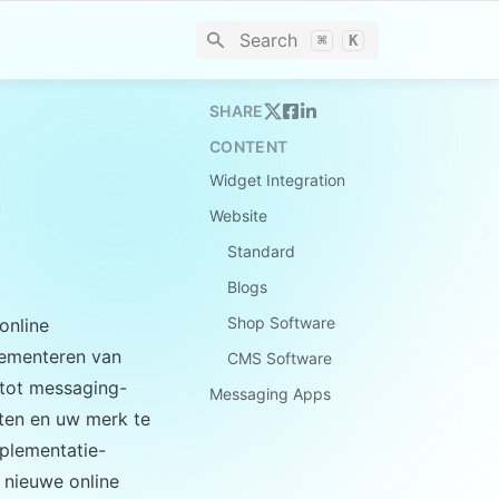
Search
⌘
K
SHARE
CONTENT
Widget Integration
Website
Standard
Blogs
Shop Software
online 
ementeren van 
CMS Software
 tot messaging-
Messaging Apps
ten en uw merk te 
mplementatie-
nieuwe online 