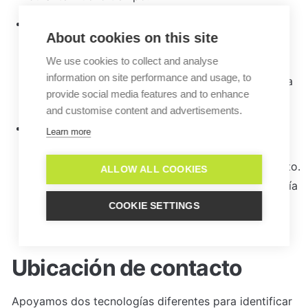
Desasignar conversación y moverla a la bandeja 
About cookies on this site
de entrada (compartida).
 La conversación se 
desasigna y se mueve a la bandeja de entrada, 
We use cookies to collect and analyse
information on site performance and usage, to
donde cualquier operador de tu grupo puede verla 
provide social media features and to enhance
y responderla.
and customise content and advertisements.
Reasignar conversación a otro operador.
 La 
Learn more
conversación se reasigna a otro operador 
disponible, para que pueda responder de inmediato. 
ALLOW ALL COOKIES
Al igual que en las conversaciones en vivo, se envía 
el 
mensaje de inactividad fuera de línea
 a los 
COOKIE SETTINGS
contactos si la reasignación falla.
Ubicación de contacto
Apoyamos dos tecnologías diferentes para identificar 