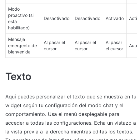
Modo 
proactivo (si 
Desactivado
Desactivado
Activado
Acti
está 
habilitado)
Mensaje 
Al pasar el 
Al pasar el 
Al pasar 
emergente de 
Auto
cursor
cursor
el cursor
bienvenida
Texto
Aquí puedes personalizar el texto que se muestra en tu 
widget según tu configuración del modo chat y el 
comportamiento. Usa el menú desplegable para 
acceder a todas las configuraciones. Echa un vistazo a 
la vista previa a la derecha mientras editas los textos. 