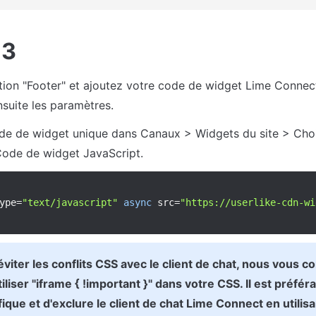
 3
tion "Footer" et ajoutez votre code de widget Lime Connect
nsuite les paramètres.
de de widget unique dans Canaux > Widgets du site > Choi
 Code de widget JavaScript.
ype
=
"text/javascript"
async
 src
=
"https://userlike-cdn-wi
éviter les conflits CSS avec le client de chat, nous vous co
iliser "iframe { !important }" dans votre CSS. Il est préféra
ique et d'exclure le client de chat Lime Connect en utilisa