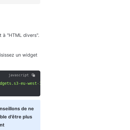
 à "HTML divers". 
sissez un widget 
javascript
dgets.s3-eu-west-1.amazonaws.com/0311e734d84c528de0eXXe4
nseillons de ne 
ble d'être plus 
nt 