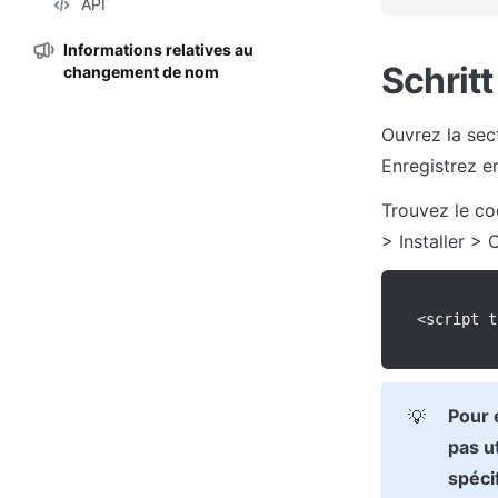
API
Informations relatives au
Schritt
changement de nom
Ouvrez la sec
Enregistrez e
Trouvez le co
> Installer >
<
script t
Pour 
💡
pas ut
spécif