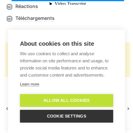
Réactions
Téléchargements
About cookies on this site
👉🏻
We use cookies to collect and analyse
https://docs.userlike.com/features/ai-
information on site performance and usage, to
automation-hub/statistics
provide social media features and to enhance
and customise content and advertisements.
Learn more
ALLOW ALL COOKIES
Configurer le Form
Statistiques
Suggest
générales
COOKIE SETTINGS