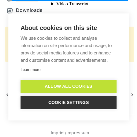
Downloads
About cookies on this site
👉🏻
We use cookies to collect and analyse
https://docs.userlike.com/features/ai-
information on site performance and usage, to
automation-hub/statistics
provide social media features and to enhance
and customise content and advertisements.
Learn more
ALLOW ALL COOKIES
Form Suggest
Algemene
configureren
statistieken
COOKIE SETTINGS
Imprint/Impressum