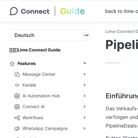
back to lime
Lime Connect 
Pipel
Lime Connect Guide
🇩🇪
Features
Message Center
Kanäle
Einführun
AI Automation Hub
Connect AI
Das Verkaufs-
verfolgen und
Workflows
PipelineDeals
WhatsApp Campaigns
Button "Konto