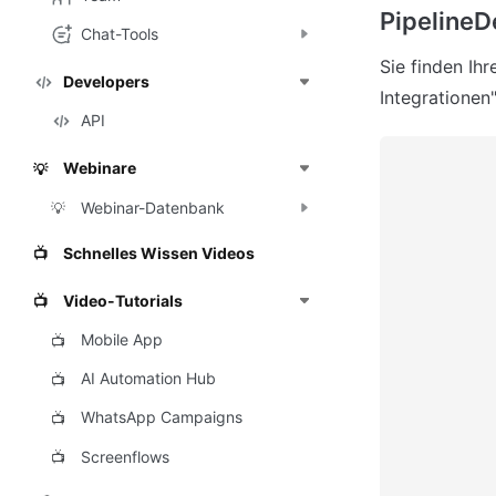
PipelineD
Chat-Tools
Sie finden Ih
Developers
Integrationen"
API
Webinare
💡
Webinar-Datenbank
💡
Schnelles Wissen Videos
📺
Video-Tutorials
📺
Mobile App
📺
AI Automation Hub
📺
WhatsApp Campaigns
📺
Screenflows
📺