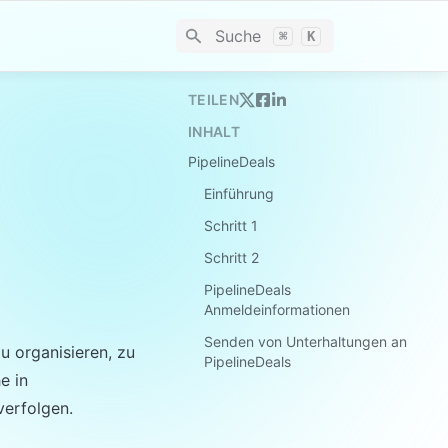
Suche
⌘
K
TEILEN
INHALT
PipelineDeals
Einführung
Schritt 1
Schritt 2
PipelineDeals
Anmeldeinformationen
Senden von Unterhaltungen an
 organisieren, zu 
PipelineDeals
 in 
verfolgen.