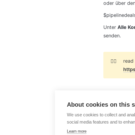
oder über den
$pipelinedeal
Unter 
Alle K
senden.
👉🏻
http
About cookies on this s
Pipedrive
We use cookies to collect and anal
social media features and to enha
Learn more