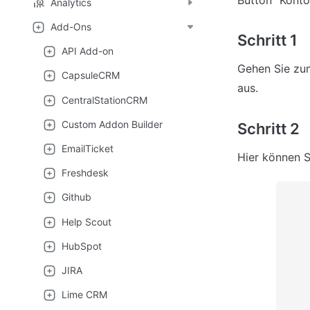
Analytics
Add-Ons
Schritt 1
API Add-on
Gehen Sie zu
CapsuleCRM
aus.
CentralStationCRM
Custom Addon Builder
Schritt 2
EmailTicket
Hier können S
Freshdesk
Github
Help Scout
HubSpot
JIRA
Lime CRM