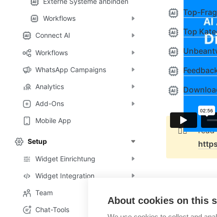
Externe Systeme anbinden
Top-Fra
Workflows
Top Kate
Connect AI
Unbeantw
Workflows
WhatsApp Campaigns
Feedbac
Analytics
Downloa
Add-Ons
Mobile App
👉🏻
Setup
http
Widget Einrichtung
Widget Integration
Team
About cookies on this s
Form Sugge
Chat-Tools
We use cookies to collect and anal