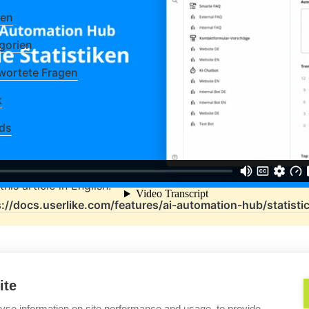
gen
gorien
ortete Fragen
k
ds
s://docs.userlike.com/features/ai-automation-hub/statisti
ite
st konfigurieren
Allgem
yse information on site performance and usage, to provide