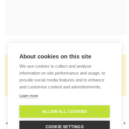
About cookies on this site
👉🏻
We use cookies to collect and analyse
https://docs.userlike.com/features/ai-
information on site performance and usage, to
automation-hub/statistics/unanswered-
provide social media features and to enhance
and customise content and advertisements.
questions
Learn more
ALLOW ALL COOKIES
Top Kategorien
Feedback
COOKIE SETTINGS