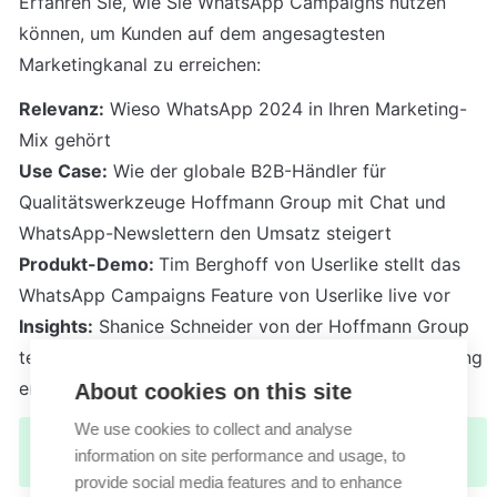
Erfahren Sie, wie Sie WhatsApp Campaigns nutzen 
können, um Kunden auf dem angesagtesten 
Marketingkanal zu erreichen:
Relevanz:
 Wieso WhatsApp 2024 in Ihren Marketing-
Use Case:
 Wie der globale B2B-Händler für 
Qualitätswerkzeuge Hoffmann Group mit Chat und 
Produkt-Demo: 
Tim Berghoff von Userlike stellt das 
Insights:
 Shanice Schneider von der Hoffmann Group 
teilt ihre Learnings und Tipps, um WhatsApp-Marketing 
erfolgreich im Unternehmen einzuführen.
About cookies on this site
We use cookies to collect and analyse
Webinar ansehen
➡️
information on site performance and usage, to
provide social media features and to enhance