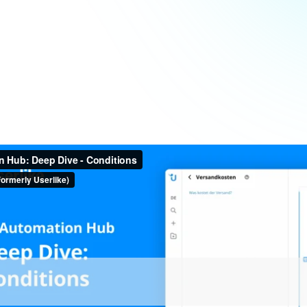
nt de garder à l'esprit que l'IA devrait faire la plupart du tra
que l'élément conditions ne devrait être utilisé que lorsque
conversation très spécifique et prédéterminé 
dans
 une répo
 condition, cliquez sur l'icône des conditions