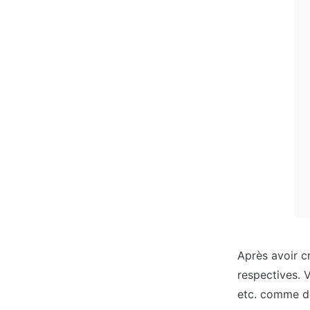
Après avoir c
respectives. V
etc. comme dé