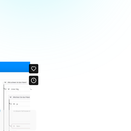
vail pour vous. 
 vous avez besoin 
nse spécifique.