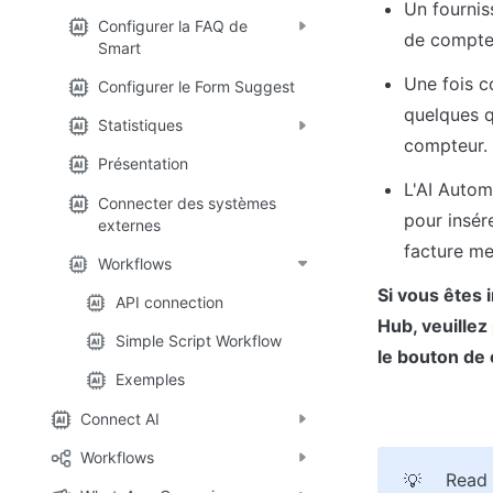
Un fournis
Configurer la FAQ de
de compte
Smart
Une fois c
Configurer le Form Suggest
quelques q
Statistiques
compteur.
Présentation
L'AI Autom
Connecter des systèmes
pour insér
externes
facture me
Workflows
Si vous êtes 
API connection
Hub, veuillez
Simple Script Workflow
le bouton de 
Exemples
Connect AI
Workflows
Read 
💡