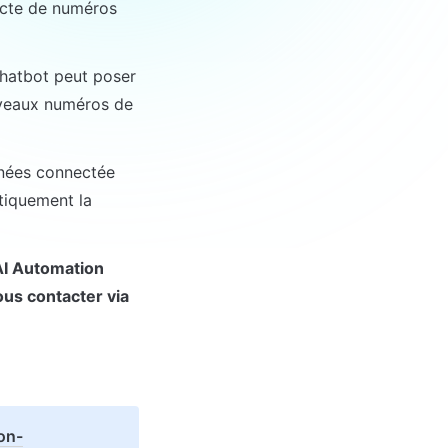
ecte de numéros 
hatbot peut poser 
veaux numéros de 
nées connectée 
iquement la 
AI Automation 
us contacter via 
on-