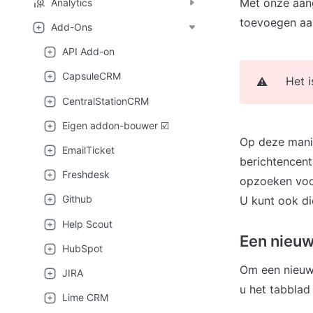
Met onze aan
Analytics
toevoegen aan
Add-Ons
API Add-on
CapsuleCRM
Het i
⚠️
CentralStationCRM
Eigen addon-bouwer ☑️
Op deze manie
EmailTicket
berichtencen
Freshdesk
opzoeken voo
Github
U kunt ook di
Help Scout
Een nieu
HubSpot
Om een nieuwe
JIRA
u het tabblad
Lime CRM