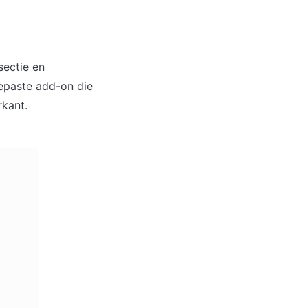
ctie en 
epaste add-on die 
rkant.