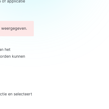
f applicatie 
en weergegeven.
n het 
orden kunnen 
ie en selecteert 