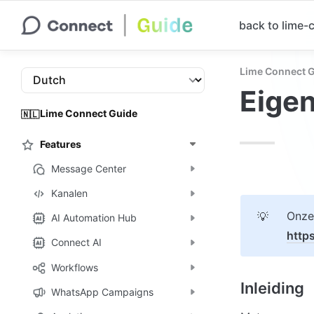
back to lime
Lime Connect 
Eige
Lime Connect Guide
🇳🇱
Features
Message Center
Kanalen
💡
AI Automation Hub
http
Connect AI
Workflows
Inleiding
WhatsApp Campaigns