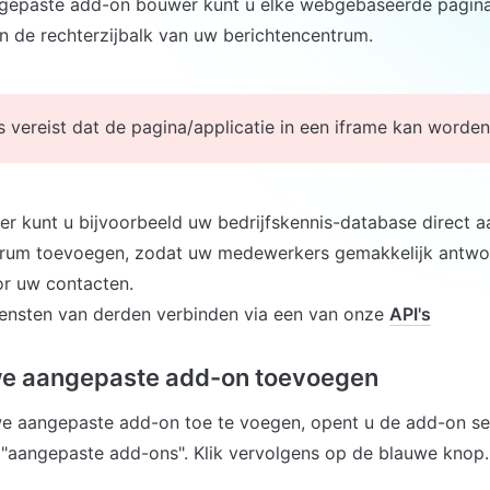
gepaste add-on bouwer kunt u elke webgebaseerde pagina o
 de rechterzijbalk van uw berichtencentrum. 
s vereist dat de pagina/applicatie in een iframe kan word
r kunt u bijvoorbeeld uw bedrijfskennis-database direct aa
trum toevoegen, zodat uw medewerkers gemakkelijk antwo
r uw contacten.

ensten van derden verbinden via een van onze 
API's
we aangepaste add-on toevoegen
 aangepaste add-on toe te voegen, opent u de add-on sect
 "aangepaste add-ons". Klik vervolgens op de blauwe knop.