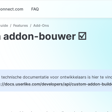
-connect.com
FAQ
Guide
/
Features
/
Add-Ons
n addon-bouwer ☑️
s://docs.userlike.com/developers/api/custom-addon-build