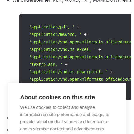
We ondersteunen PDF, WORD, TXT, MARKDOWN en POW
'application/pdf, '
+
'application/msword, '
+
'application/vnd.openxmlformats-officedocum
'application/vnd.ms-excel, '
+
'application/vnd.openxmlformats-officedocum
'text/plain, '
+
'application/vnd.ms-powerpoint, '
+
'application/vnd.openxmlformats-officedocum
'text/markdown'
;
About cookies on this site
We use cookies to collect and analyse
information on site performance and usage, to
maximale bestandsgrootte: 20MB
provide social media features and to enhance
and customise content and advertisements.
bij voorkeur bestandsgrootte <10MB