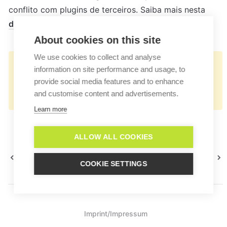
conflito com plugins de terceiros. Saiba mais nesta 
discussão no fórum de suporte do BigCommerce
.
About cookies on this site
We use cookies to collect and analyse
👉🏻
information on site performance and usage, to
https://docs.userlike.com/setup/integration
provide social media features and to enhance
and customise content and advertisements.
/bigcommerce
Learn more
ALLOW ALL COOKIES
Shopify
Squarespace
COOKIE SETTINGS
Imprint/Impressum