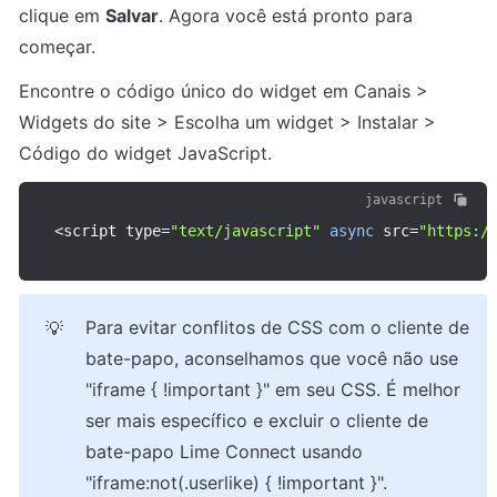
clique em 
Salvar
. Agora você está pronto para 
começar.
Encontre o código único do widget em Canais > 
Widgets do site > Escolha um widget > Instalar > 
Código do widget JavaScript.
javascript
<
script type
=
"text/javascript"
async
 src
=
"https:/
Para evitar conflitos de CSS com o cliente de 
💡
bate-papo, aconselhamos que você não use 
"iframe { !important }" em seu CSS. É melhor 
ser mais específico e excluir o cliente de 
bate-papo Lime Connect usando 
"iframe:not(.userlike) { !important }".