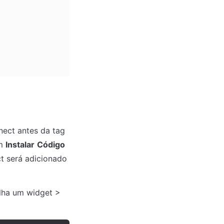
Vá até a parte inferior do editor e cole o código do widget do Lime Connect antes da tag 
m 
Instalar
Código 
t será adicionado 
lha um widget > 