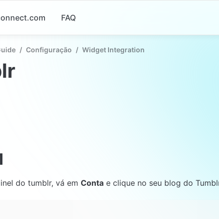
-connect.com
FAQ
Guide
/
Configuração
/
Widget Integration
lr
1
inel do tumblr, vá em 
Conta
 e clique no seu blog do Tumbl