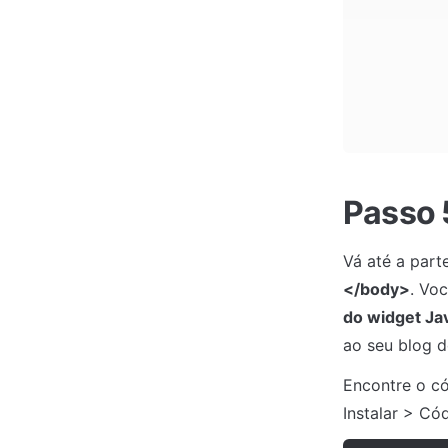
Passo 
</body>
. Vo
do widget Ja
ao seu blog d
Encontre o có
Instalar > Có