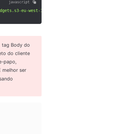
javascript
dgets.s3-eu-west-1.amazonaws.com/0311e734d84c528de0eXXe4
 tag Body do 
o do cliente 
e-papo, 
 melhor ser 
mais específico e excluir o cliente de bate-papo Lime Connect usando 