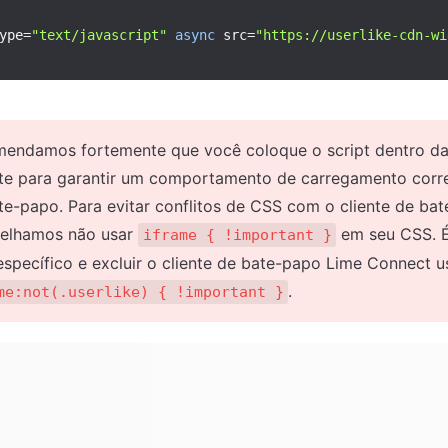
ype
=
"text/javascript"
async
 src
=
"https://userlike-cdn-wi
endamos fortemente que você coloque o script dentro da
ite para garantir um comportamento de carregamento corret
te-papo. Para evitar conflitos de CSS com o cliente de bat
elhamos não usar 
 em seu CSS. É
iframe { !important }
.
me:not(.userlike) { !important }