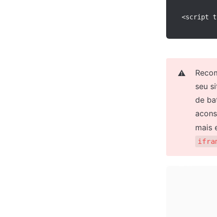
<
script t
Recom
⚠️
seu s
de ba
acons
ifra