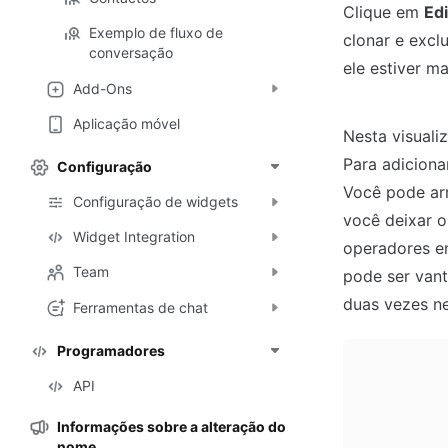
Clique em 
Edi
Exemplo de fluxo de
clonar e excl
conversação
ele estiver m
Add-Ons
Aplicação móvel
Nesta visuali
Para adiciona
Configuração
Você pode arr
Configuração de widgets
você deixar o
Widget Integration
operadores em
Team
pode ser vant
Ferramentas de chat
Programadores
API
Informações sobre a alteração do
nome