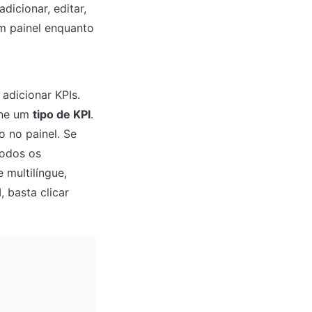
icionar, editar, 
m painel enquanto 
dicionar KPIs. 
one um 
tipo de KPI
. 
 no painel. Se 
odos os 
multilíngue, 
basta clicar 