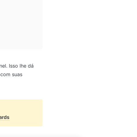
l. Isso lhe dá 
 com suas 
ards