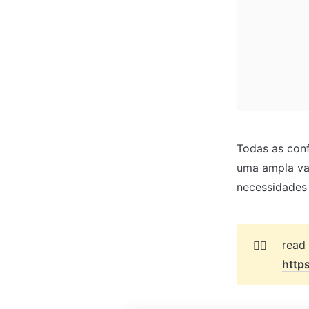
Todas as conf
uma ampla var
necessidades d
👉🏻
http