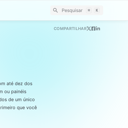
Pesquisar
⌘
K
COMPARTILHAR
om até dez dos 
 ou painéis 
dos de um único 
rimeiro que você 