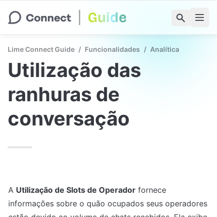
Lime Connect Guide
/
Funcionalidades
/
Analítica
Utilização das 
ranhuras de 
conversação
A 
Utilização de Slots de Operador
 fornece 
informações sobre o quão ocupados seus operadores 