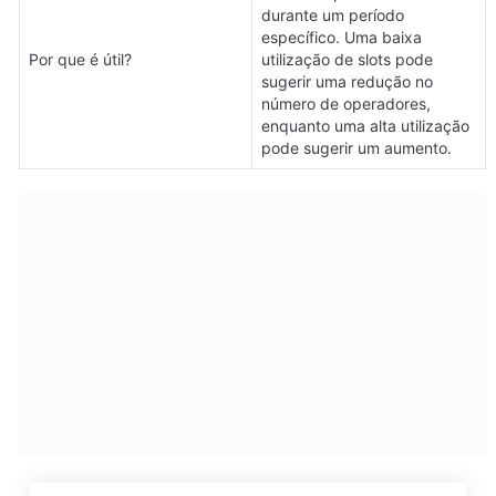
durante um período 
específico. Uma baixa 
Por que é útil?
utilização de slots pode 
sugerir uma redução no 
número de operadores, 
enquanto uma alta utilização 
pode sugerir um aumento.