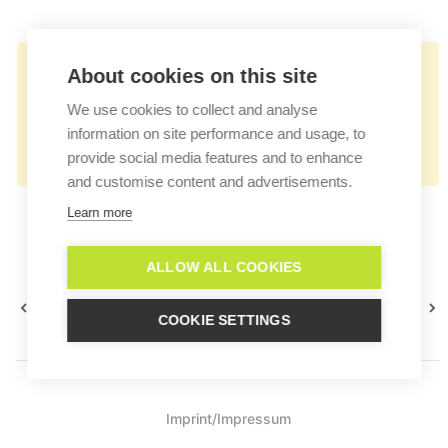
👉🏻
About cookies on this site
https://docs.userlike.com/features/ai-
We use cookies to collect and analyse
automation-hub/create-a-central-
information on site performance and usage, to
knowledge-base/add-a-new-answer
provide social media features and to enhance
and customise content and advertisements.
Learn more
ALLOW ALL COOKIES
Frage hinzufügen
Mehrere Antworten erstellen
COOKIE SETTINGS
Imprint/Impressum