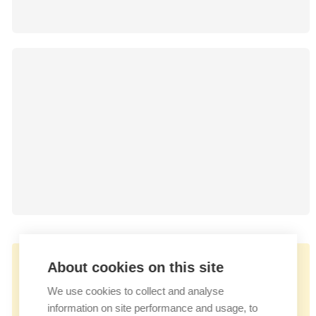
👉🏻
About cookies on this site
https://docs.userlike.com/features/ai-
We use cookies to collect and analyse
automation-hub/create-a-central-
information on site performance and usage, to