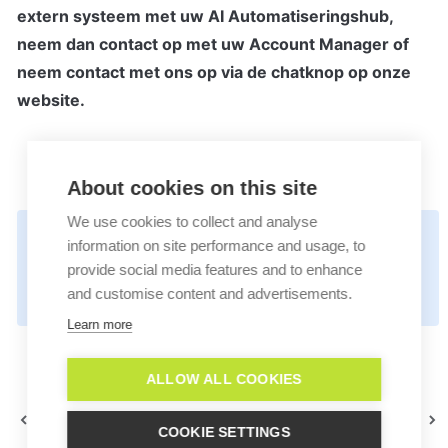
extern systeem met uw AI Automatiseringshub, 
neem dan contact op met uw Account Manager of 
neem contact met ons op via de chatknop op onze 
website.
About cookies on this site
We use cookies to collect and analyse
Read in English: 
💡
information on site performance and usage, to
https://docs.userlike.com/features/ai-
provide social media features and to enhance
and customise content and advertisements.
automation-hub/workflows/api-connection
Learn more
ALLOW ALL COOKIES
Workflows
Simple Script Workflow
COOKIE SETTINGS