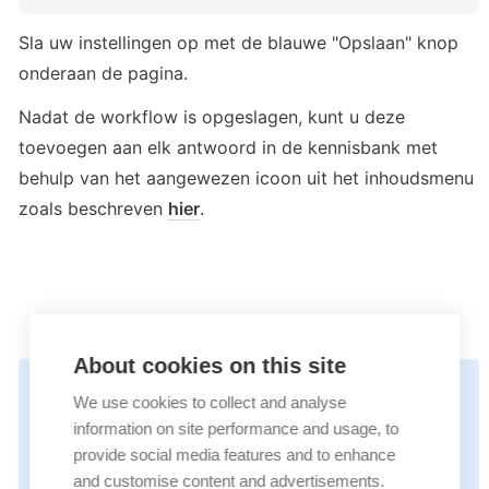
Sla uw instellingen op met de blauwe "Opslaan" knop 
onderaan de pagina.
Nadat de workflow is opgeslagen, kunt u deze 
toevoegen aan elk antwoord in de kennisbank met 
behulp van het aangewezen icoon uit het inhoudsmenu 
zoals beschreven 
hier
.
About cookies on this site
Read in English: 
💡
We use cookies to collect and analyse
https://docs.userlike.com/features/ai-
information on site performance and usage, to
automation-hub/workflows/simple-script-
provide social media features and to enhance
and customise content and advertisements.
workflow