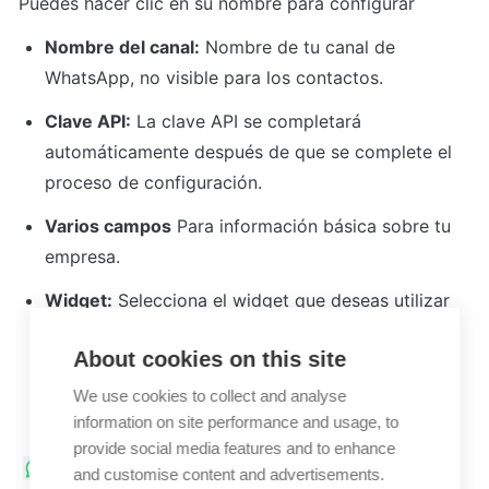
Puedes hacer clic en su nombre para configurar
Nombre del canal:
 Nombre de tu canal de 
WhatsApp, no visible para los contactos.
Clave API:
 La clave API se completará 
automáticamente después de que se complete el 
proceso de configuración.
Varios campos
 Para información básica sobre tu 
empresa.
Widget:
 Selecciona el widget que deseas utilizar 
para tu Canal de WhatsApp.
About cookies on this site
We use cookies to collect and analyse
information on site performance and usage, to
provide social media features and to enhance
¿Cómo integro WhatsApp con 360diálogo?
and customise content and advertisements.