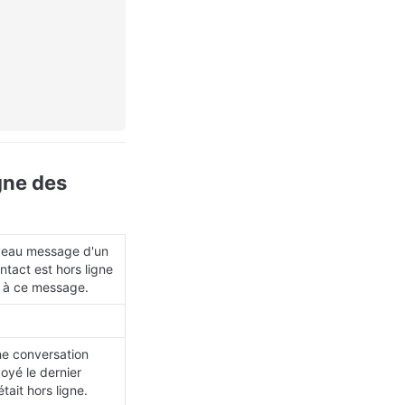
ne des 
veau message d'un 
tact est hors ligne 
t à ce message.
e conversation 
oyé le dernier 
tait hors ligne.