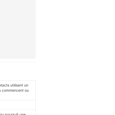
acts utilisent un 
ls commencent ou 
u poursuit une 