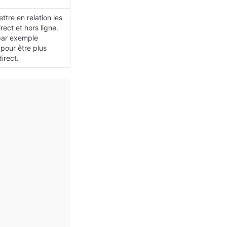
tre en relation les 
ect et hors ligne. 
ar exemple 
our être plus 
irect.