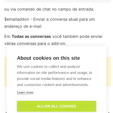
ou via comando de chat no campo de entrada.
$emailaddon - Enviar a conversa atual para um 
endereço de e-mail
Em 
Todas as conversas
 você também pode enviar 
várias conversas para o add-on.
About cookies on this site
👉🏻
We use cookies to collect and analyse
https://docs.userlike.com/features/add-
information on site performance and usage, to
ons/emailticket
provide social media features and to enhance
and customise content and advertisements.
Learn more
ALLOW ALL COOKIES
Criador de complementos