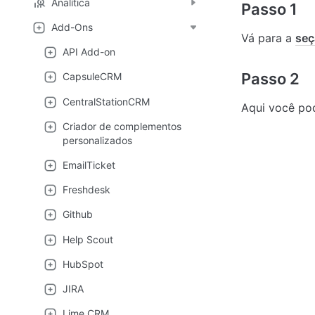
Analítica
Passo 1
Add-Ons
Vá para a 
seç
API Add-on
Passo 2
CapsuleCRM
CentralStationCRM
Aqui você pod
Criador de complementos
personalizados
EmailTicket
Freshdesk
Github
Help Scout
HubSpot
JIRA
Lime CRM