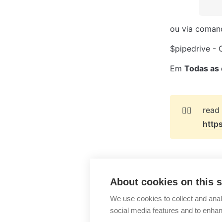
ou via coman
$pipedrive - 
Em 
Todas as
👉🏻
http
About cookies on this s
Mailchimp
We use cookies to collect and anal
social media features and to enha