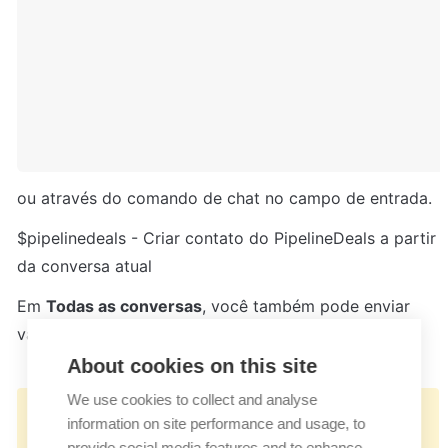
ou através do comando de chat no campo de entrada.
$pipelinedeals - Criar contato do PipelineDeals a partir 
da conversa atual
Em 
Todas as conversas
, você também pode enviar 
várias conversas para o complemento.
About cookies on this site
We use cookies to collect and analyse
👉🏻
information on site performance and usage, to
https://docs.userlike.com/features/add-
provide social media features and to enhance