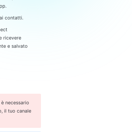
pp.
i contatti.
ect 
 ricevere 
e e salvato 
 è necessario 
, il tuo canale 