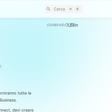
Cerca
⌘
K
CONDIVIDI
:
forniranno tutte le 
Business.
nect, devi creare 