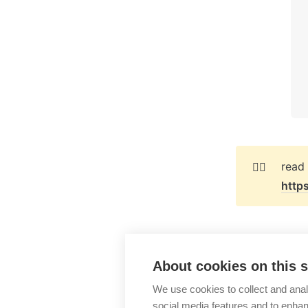
👉🏻
http
About cookies on this s
WhatsApp
We use cookies to collect and anal
social media features and to enha