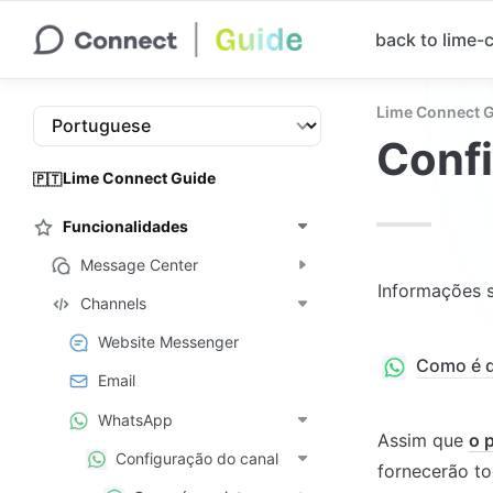
back to lime
Lime Connect 
Confi
Lime Connect Guide
🇵🇹
Funcionalidades
Message Center
Informações 
Channels
Website Messenger
Como é q
Email
WhatsApp
Assim que 
o 
Configuração do canal
fornecerão t