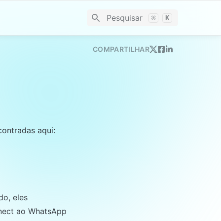
Pesquisar
⌘
K
COMPARTILHAR
ontradas aqui:
do, eles 
nect ao WhatsApp 