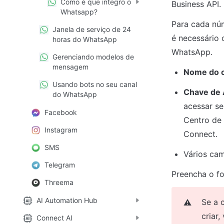
Como é que integro o
Business API.
Whatsapp?
Para cada nú
Janela de serviço de 24
é necessário 
horas do WhatsApp
WhatsApp.
Gerenciando modelos de
mensagem
Nome do c
Usando bots no seu canal
Chave de 
do WhatsApp
acessar se
Facebook
Centro de 
Instagram
Connect.
SMS
Vários ca
Telegram
Preencha o fo
Threema
AI Automation Hub
Se a 
⚠️
criar,
Connect AI