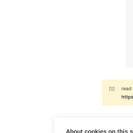
👉🏻
http
About cookies on this s